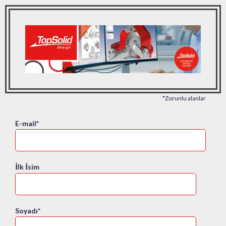
*Zorunlu alanlar
E-mail
*
İlk İsim
Soyadı
*