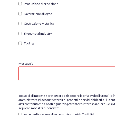
Produzione di precisione
Lavorazione di legno
Costruzione Metallica
Sheetmetal Industry
Tooling
Messaggio
TopSolid si impegna a proteggere e rispettare la privacy degli utenti: le
amministrare gli account e fornire i prodotti e servizi richiesti. Gli ute
altri contenuti che a nostro giudizio potrebbero interessare loro. Se si
seguenti modalità di contatto:
Accetto di ricevere altre comunicazioni da TopSolid.