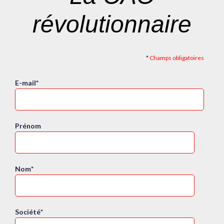
révolutionnaire
*
Champs obligatoires
E-mail
*
Prénom
Nom
*
Société
*