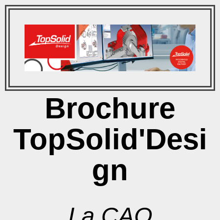
Brochure
TopSolid'Desi
gn
La CAO