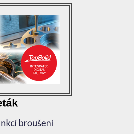
eták
nkcí broušení