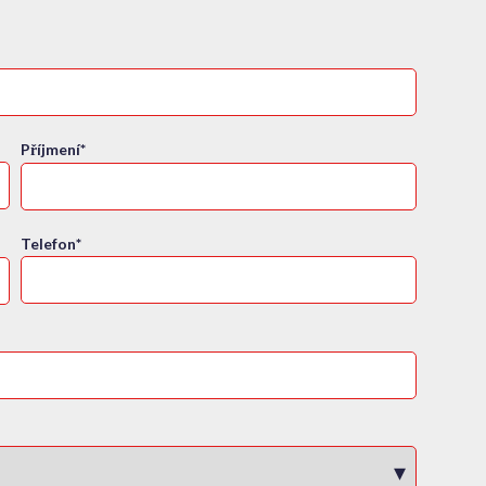
Příjmení
*
Telefon
*