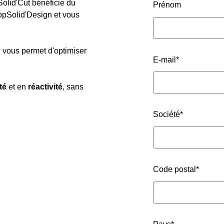
olid'Cut bénéficie du
Prénom
pSolid'Design et vous
ui vous permet d'optimiser
E-mail
*
ité
et en
réactivité
, sans
Société
*
Code postal
*